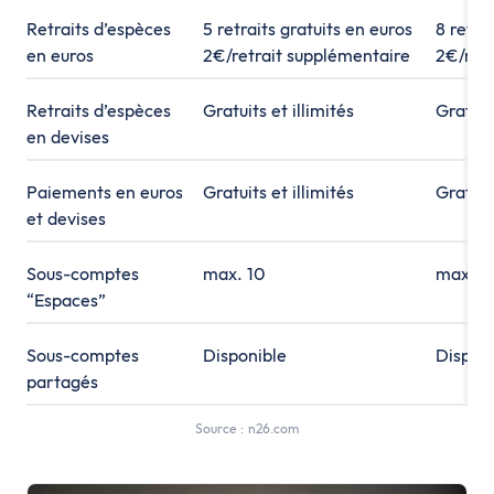
Retraits d’espèces
5 retraits gratuits en euros
8 retra
en euros
2€/retrait supplémentaire
2€/retr
Retraits d’espèces
Gratuits et illimités
Gratuits
en devises
Paiements en euros
Gratuits et illimités
Gratuits
et devises
Sous-comptes
max. 10
max. 1
“Espaces”
Sous-comptes
Disponible
Dispon
partagés
Source : n26.com