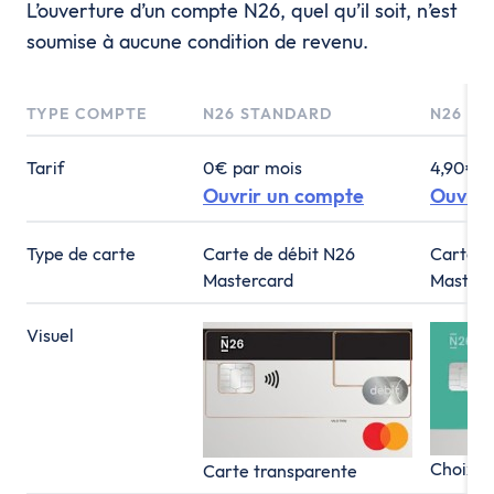
L’ouverture d’un compte N26, quel qu’il soit, n’est
soumise à aucune condition de revenu.
TYPE COMPTE
N26 STANDARD
N26 SM
Tarif
0€ par mois
4,90€ p
Ouvrir un compte
Ouvrir
Type de carte
Carte de débit N26
Carte d
Mastercard
Masterc
Visuel
Choix p
Carte transparente