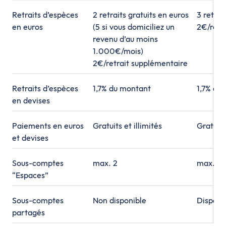
Retraits d’espèces
2 retraits gratuits en euros
3 retrai
en euros
(5 si vous domiciliez un
2€/retr
revenu d’au moins
1.000€/mois)
2€/retrait supplémentaire
Retraits d’espèces
1,7% du montant
1,7% du
en devises
Paiements en euros
Gratuits et illimités
Gratuits
et devises
Sous-comptes
max. 2
max. 10
“Espaces”
Sous-comptes
Non disponible
Disponi
partagés