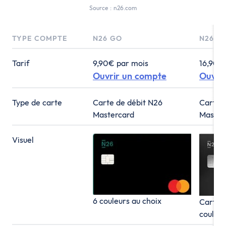
Source : n26.com
TYPE COMPTE
N26 GO
N26 M
Tarif
9,90€ par mois
16,90€
Ouvrir un compte
Ouvri
Type de carte
Carte de débit N26
Carte 
Mastercard
Master
Visuel
6 couleurs au choix
Carte e
couleur