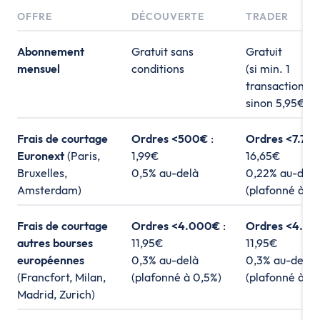
OFFRE
DÉCOUVERTE
TRADER
Abonnement
Gratuit sans
Gratuit
mensuel
conditions
(si min. 1
transaction/mo
sinon 5,95€/m
Frais de courtage
Ordres <500€
:
Ordres <7.75
Euronext
(Paris,
1,99€
16,65€
Bruxelles,
0,5% au-delà
0,22% au-delà
Amsterdam)
(plafonné à 0,
Frais de courtage
Ordres <4.000€
:
Ordres <4.0
autres bourses
11,95€
11,95€
européennes
0,3% au-delà
0,3% au-delà
(Francfort, Milan,
(plafonné à 0,5%)
(plafonné à 0,
Madrid, Zurich)