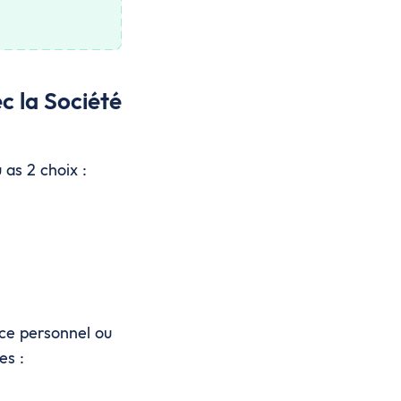
c la Société
 as 2 choix :
ace personnel ou
es :