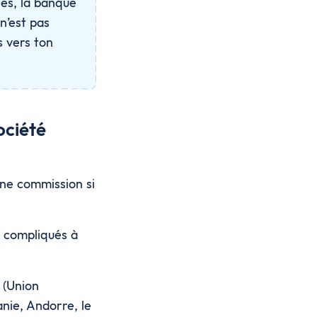
lés, la banque
n’est pas
s vers ton
ociété
une commission si
t compliqués à
 (Union
anie, Andorre, le