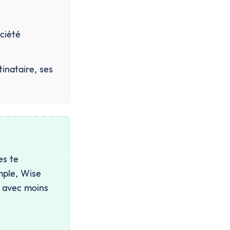
ciété 
inataire, ses 
es te
mple, Wise
t avec moins