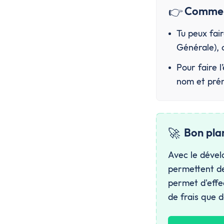
👉
Commen
Tu peux fair
Générale), o
Pour faire l
nom et prén
🚀
Bon plan
Avec le dével
permettent de
permet d'effe
de frais que 