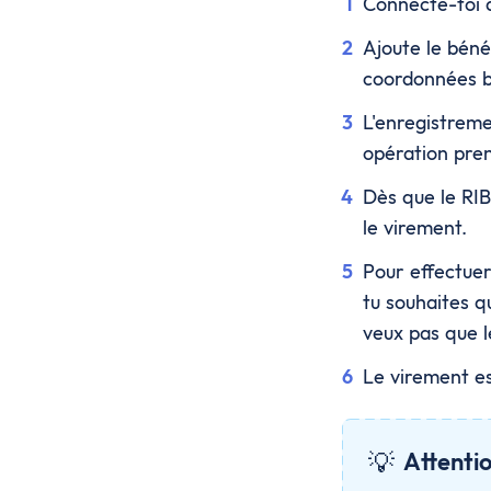
Connecte-toi 
Ajoute le béné
coordonnées b
L'enregistreme
opération pre
Dès que le RIB
le virement.
Pour effectuer
tu souhaites qu
veux pas que 
Le virement est
💡
Attenti