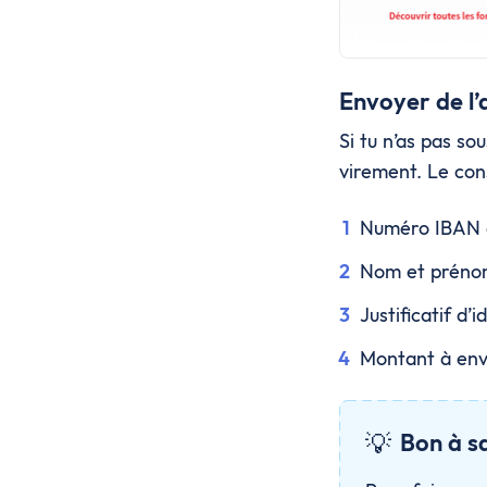
Envoyer de l’
Si tu n’as pas so
virement. Le con
Numéro IBAN d
Nom et prénom
Justificatif d’i
Montant à en
💡
Bon à s