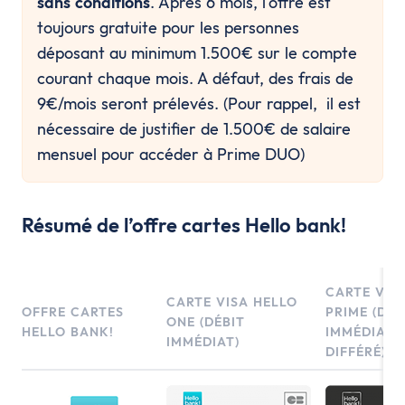
sans conditions
. Après 6 mois, l'offre est
toujours gratuite pour les personnes
déposant au minimum 1.500€ sur le compte
courant chaque mois. A défaut, des frais de
9€/mois seront prélevés. (Pour rappel, il est
nécessaire de justifier de 1.500€ de salaire
mensuel pour accéder à Prime DUO)
Résumé de l’offre cartes Hello bank!
CARTE VIS
CARTE VISA HELLO
OFFRE CARTES
PRIME (DÉB
ONE (DÉBIT
HELLO BANK!
IMMÉDIAT 
IMMÉDIAT)
DIFFÉRÉ)