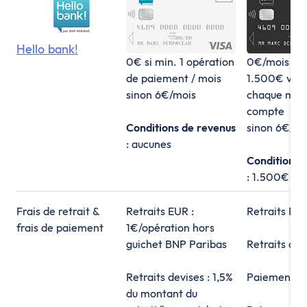
Hello bank!
0€ si min. 1 opération
0€/mois si 
de paiement / mois
1.500€ ver
sinon 6€/mois
chaque mois
compte
Conditions de revenus
sinon 6€/mo
: aucunes
Conditions 
: 1.500€
Frais de retrait &
Retraits EUR :
Retraits EU
frais de paiement
1€/opération hors
guichet BNP Paribas
Retraits dev
Retraits devises : 1,5%
Paiements 
du montant du