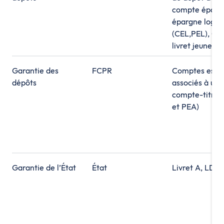
compte éparg
épargne loge
(CEL,PEL), CA
livret jeune, et
Garantie des
FCPR
Comptes espè
dépôts
associés à un
compte-titres
et PEA)
Garantie de l’État
État
Livret A, LDD