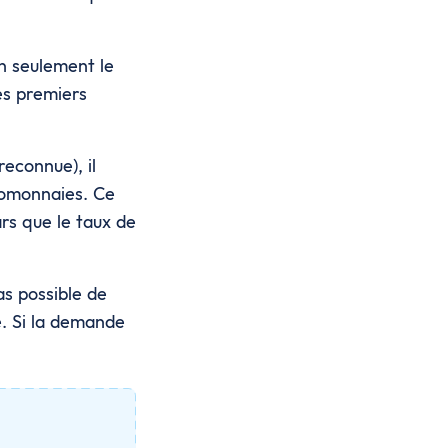
n seulement le
es premiers
econnue), il
tomonnaies. Ce
rs que le taux de
pas possible de
e. Si la demande