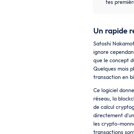
tes premièr
Un rapide re
Satoshi Nakamoto
ignore cependant
que le concept d
Quelques mois pl
transaction en bi
Ce logiciel donn
réseau, la blockc
de calcul cryptog
directement d'une
les crypto-monna
transactions son