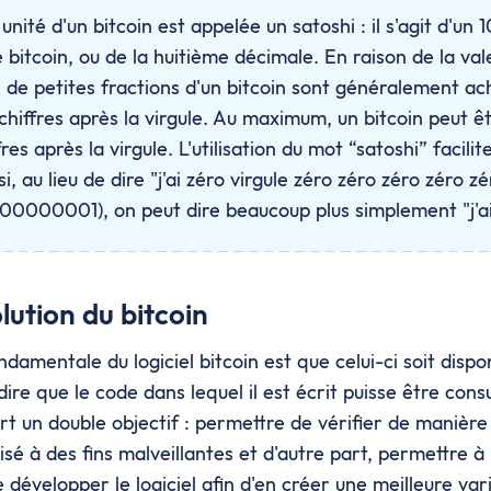
 unité d'un bitcoin est appelée un satoshi : il s'agit d'un 
 bitcoin, ou de la huitième décimale. En raison de la va
es de petites fractions d'un bitcoin sont généralement a
hiffres après la virgule. Au maximum, un bitcoin peut êt
res après la virgule. L'utilisation du mot “satoshi” facilite
si, au lieu de dire "j'ai zéro virgule zéro zéro zéro zéro z
0,00000001), on peut dire beaucoup plus simplement "j'ai
olution du bitcoin
damentale du logiciel bitcoin est que celui-ci soit dispo
dire que le code dans lequel il est écrit puisse être cons
ert un double objectif : permettre de vérifier de manièr
tilisé à des fins malveillantes et d'autre part, permettre à
 développer le logiciel afin d'en créer une meilleure var