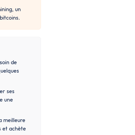
ning, un 
bitcoins.
soin de 
uelques 
r ses 
e une 
 meilleure 
 et achète 