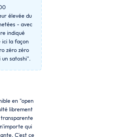
100
leur élevée du
chetées - avec
re indiqué
 ici la façon
éro zéro zéro
 un satoshi".
nible en "open
ulté librement
e transparente
 n'importe qui
iante. C'est ce