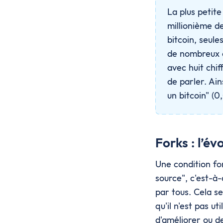
La plus petite
millionième de
bitcoin, seul
de nombreux c
avec huit chiff
de parler. Ain
un bitcoin" (
Forks : l’év
Une condition fon
source", c'est-à-
par tous. Cela s
qu'il n'est pas u
d'améliorer ou de