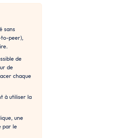
é sans 
to-peer), 
ire.
sible de 
ur de 
racer chaque 
à utiliser la 
ique, une 
 par le 