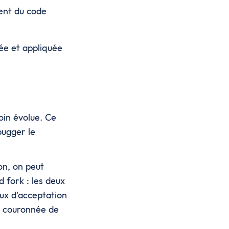
ent du code
tée et appliquée
coin évolue. Ce
bugger le
ion, on peut
d fork : les deux
aux d'acceptation
nt couronnée de