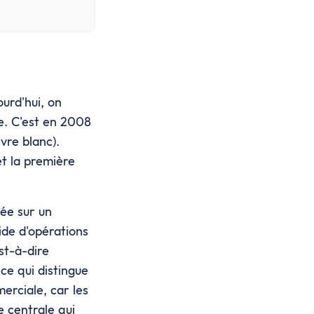
urd'hui, on
e. C'est en 2008
vre blanc).
et la première
ée sur un
ide d'opérations
st-à-dire
ce qui distingue
erciale, car les
e centrale qui