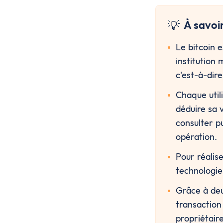
💡
À savoi
Le bitcoin 
institution 
c'est-à-dire
Chaque util
déduire sa v
consulter p
opération.
Pour réalise
technologie
Grâce à deu
transaction 
propriétaire