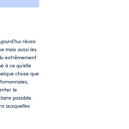
jourd'hui réussi
e mais aussi les
endu extrêmement
é à ce qu'elle
quelque chose que
yptomonnaies,
enter le
aire possible.
ns auxquelles