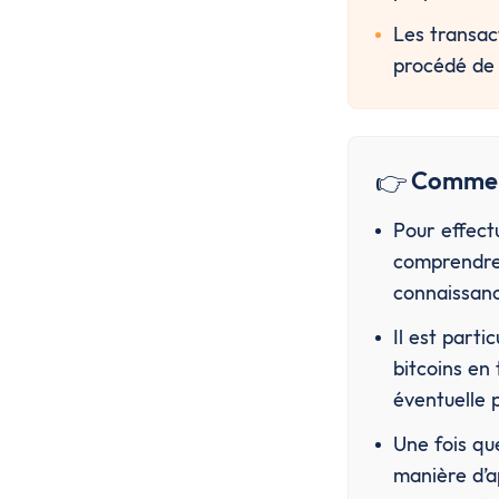
Les transact
procédé de 
👉
Commen
Pour effectu
comprendre 
connaissanc
Il est part
bitcoins en
éventuelle p
Une fois que
manière d’a