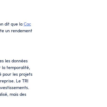
on dit que la
Cac
ente un rendement
tes les données
t la temporalité,
é pour les projets
reprise. Le TRI
nvestissements.
isé, mais des