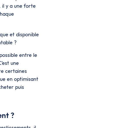
il y a une forte
Chaque
que et disponible
ntable ?
possible entre le
C’est une
ste certaines
que en optimisant
acheter puis
ent ?
estissements, il