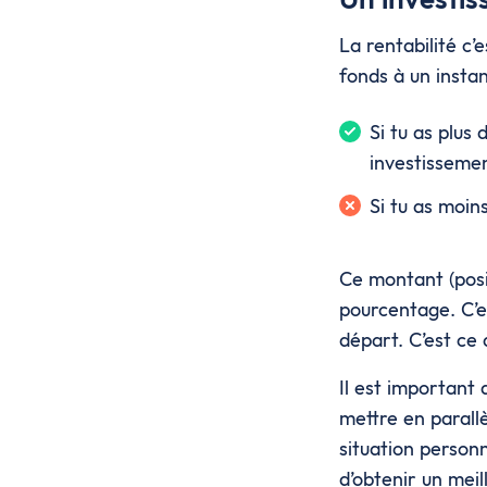
La rentabilité c
fonds à un insta
Si tu as plus 
investissemen
Si tu as moin
Ce montant (posi
pourcentage. C’e
départ. C’est ce 
Il est important 
mettre en parallè
situation personn
d’obtenir un mei