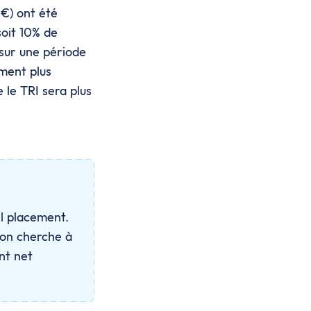
0€) ont été
soit 10% de
 sur une période
ement plus
 le TRI sera plus
el placement.
 on cherche à
nt net