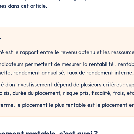
es dans cet article.
r
ité est le rapport entre le revenu obtenu et les ressour
ndicateurs permettent de mesurer la rentabilité : rentabil
 nette, rendement annualisé, taux de rendement interne,
té d’un investissement dépend de plusieurs critères : sup
sis, durée du placement, risque pris, fiscalité, frais, etc
 terme, le placement le plus rentable est le placement en
sement rentable, c’est quoi ?