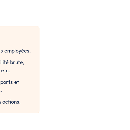
ces employées.
ité brute, 
 etc.
ports et 
.
 actions.