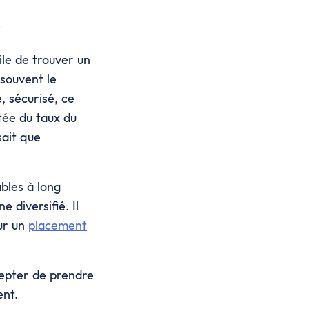
?
cile de trouver un
 souvent le
e, sécurisé, ce
tée du taux du
sait que
bles à long
 diversifié. Il
ur un
placement
cepter de prendre
ent.