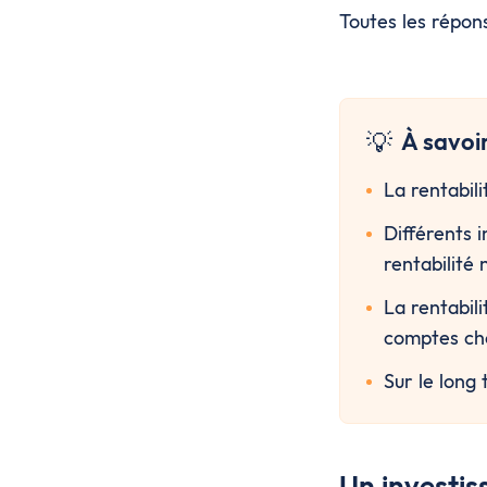
Toutes les répons
💡
À savoi
La rentabil
Différents i
rentabilité
La rentabili
comptes choi
Sur le long
Un investis