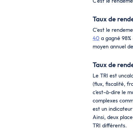
C'est le rendemen
Taux de rend
C'est le rendeme
40
a gagné 98% e
moyen annuel de 
Taux de rende
Le TRI est un
cal
(flux, fiscalité, 
c’est-à-dire le m
complexes comme 
est un indicateu
Ainsi, deux plac
TRI différents.