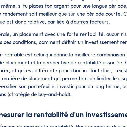
 même, si tu places ton argent pour une longue période, 
le rendement soit meilleur que sur une période courte. 
ue est donc relative, car liée à d’autres facteurs.
ale, un placement avec une forte rentabilité, aucun ris
ns ces conditions, comment définir un investissement re
t rentable est celui qui donne la meilleure combinaison 
de placement et la perspective de rentabilité associée. 
brer, et qui est différente pour chacun. Toutefois, il exi
n matière de placement qui permettent de limiter le ris
diversifier son portefeuille, investir pour du long terme, 
ons (stratégie de buy-and-hold).
urer la rentabilité d'un investissem
s façons de mesurer la rentabilité. Pour comparer des inv