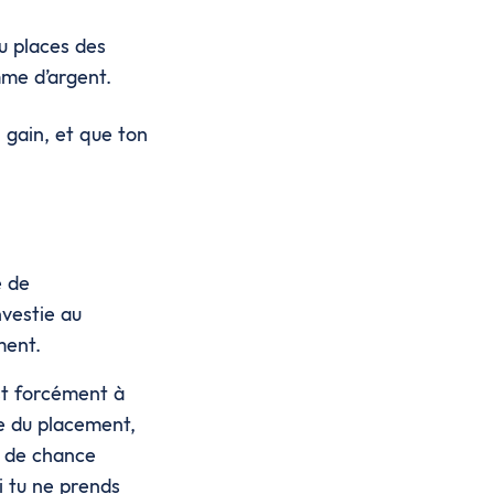
u places des
omme d’argent.
n gain, et que ton
e de
nvestie au
ment.
est forcément à
ée du placement,
us de chance
i tu ne prends