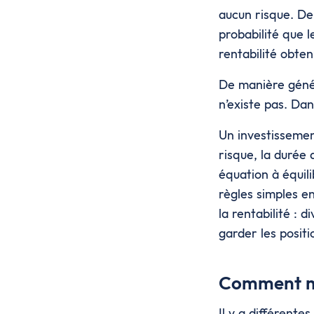
aucun risque. De
probabilité que 
rentabilité obten
De manière génér
n’existe pas. Da
Un investissemen
risque, la durée 
équation à équili
règles simples e
la rentabilité : 
garder les positi
Comment mes
Il y a différente