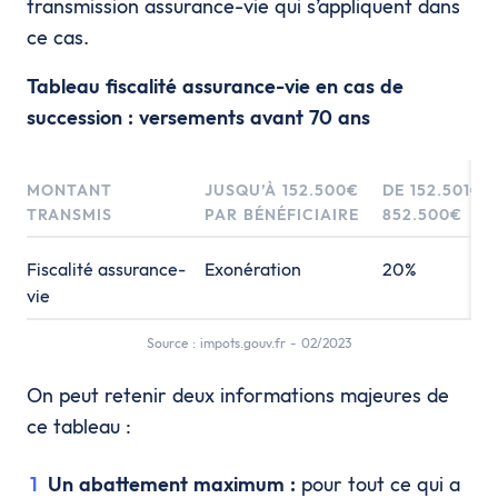
transmission assurance-vie qui s’appliquent dans
ce cas.
Tableau fiscalité assurance-vie en cas de
succession : versements avant 70 ans
MONTANT
JUSQU’À 152.500€
DE 152.501€ 
TRANSMIS
PAR BÉNÉFICIAIRE
852.500€
Fiscalité assurance-
Exonération
20%
vie
Source : impots.gouv.fr - 02/2023
On peut retenir deux informations majeures de
ce tableau :
Un abattement maximum :
pour tout ce qui a