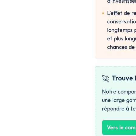
d’investiss
L'effet de r
conservation
longtemps po
et plus long
chances de 
🚀
Trouve l
Notre comparat
une large gam
répondre à tes
Vers le com