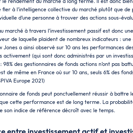
t le rendement du marché à long terme. Il est donc bien 
fier à l’intelligence collective du marché plutôt que de 
dividuelle d’une personne à trouver des actions sous-éva
au marché à travers l’investissement passif est donc une
aveur de laquelle plaident de nombreux indicateurs : une
 Jones a ainsi observé sur 10 ans les performances de
 activement (qui sont donc administrés par un investiss
r : 98% des gestionnaires de fonds actions n’ont pas batt
 est de même en France où sur 10 ans, seuls 6% des fonds
 SPIVA Europe 2021)
onnaire de fonds peut ponctuellement réussir à battre l
 que cette performance est de long terme. La probabilit
e son indice de référence décroît avec le temps.
ce entre investissement actif et inves