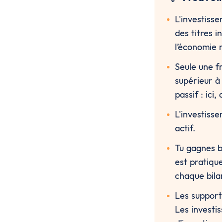
L'investisse
des titres i
l’économie 
Seule une f
supérieur à
passif : ici
L'investiss
actif.
Tu gagnes b
est pratiqu
chaque bilan
Les supports
Les investi