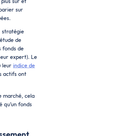
plus sûr et
parier sur
luées.
 stratégie
 étude de
s fonds de
eur expert). Le
u leur
indice de
 actifs ont
e marché, cela
é qu’un fonds
tissement