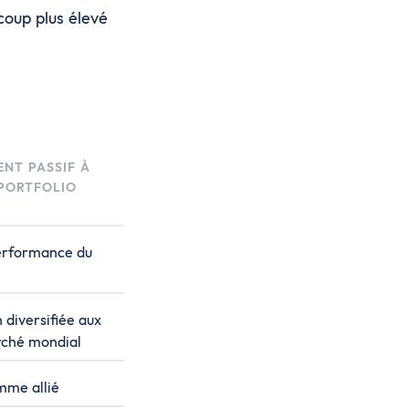
coup plus élevé
ENT PASSIF À
PORTFOLIO
performance du
 diversifiée aux
rché mondial
mme allié