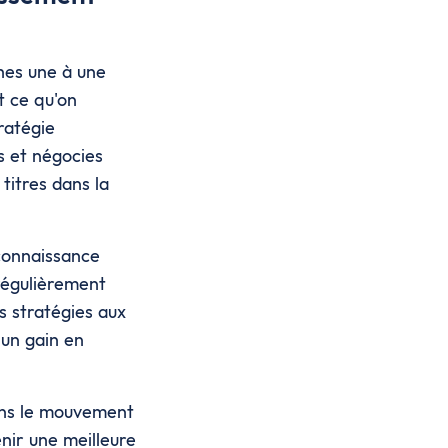
hes une à une
t ce qu'on
tratégie
s et négocies
titres dans la
 connaissance
 régulièrement
s stratégies aux
r un gain en
dans le mouvement
nir une meilleure