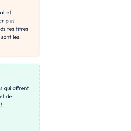
at et 
r plus 
s tes titres 
sont les 
s qui offrent
 et de
 !