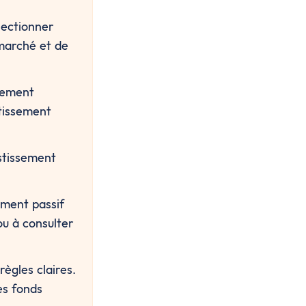
lectionner 
 marché et de 
dement 
tissement 
stissement 
ment passif 
u à consulter 
ègles claires. 
es fonds 