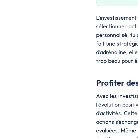
L’investissement 
sélectionner acti
personnalisé, tu 
fait une stratég
d’adrénaline, el
trop beau pour ê
Profiter de
Avec les investi
l'évolution posit
d’activités. Cett
actions s’échange
évaluées. Même p