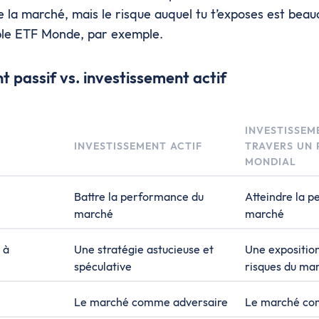
la marché, mais le risque auquel tu t’exposes est beau
ple ETF Monde, par exemple.
t passif vs. investissement actif
INVESTISSEM
INVESTISSEMENT ACTIF
TRAVERS UN 
MONDIAL
Battre la performance du
Atteindre la 
marché
marché
 à
Une stratégie astucieuse et
Une exposition
spéculative
risques du ma
Le marché comme adversaire
Le marché co