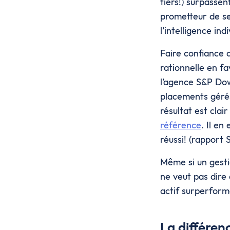
tiers!) surpassen
prometteur de se 
l’intelligence in
Faire confiance 
rationnelle en f
l’agence S&P Dow
placements gérés
résultat est clai
référence
. Il en
réussi! (rapport
Même si un gesti
ne veut pas dire
actif surperform
La différen