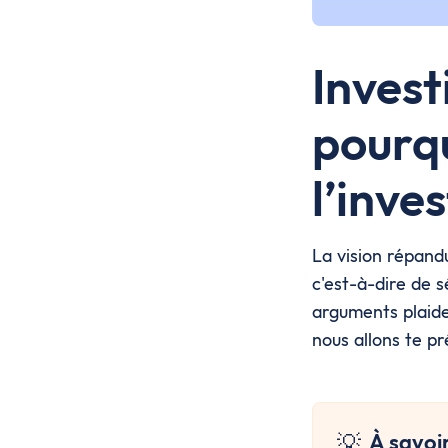
Invest
pourqu
l’inve
La vision répandu
c'est-à-dire de s
arguments plaide
nous allons te pr
💡
À savoi