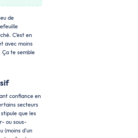
ieu de
efeuille
ché. C’est en
t avec moins
f. Ça te semble
sif
yant confiance en
ertains secteurs
 stipule que les
ur- ou sous-
u (moins d'un